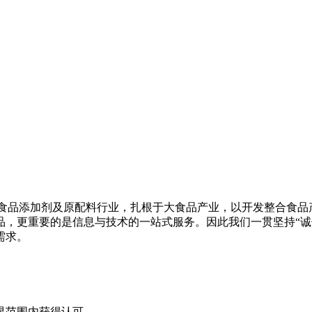
的食品添加剂及原配料行业，扎根于大食品产业，以开发整合食
品，更重要的是信息与技术的一站式服务。因此我们一贯坚持“诚
需求。
界范围内获得认可。