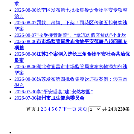
求
2026-08-08
长宁区发布第七批收集餐饮食物平安专项整
治典
2026-08-07
罚款、吊销、下架！雨花区传递五起餐饮违
型案
2026-08-07
“收受接管剩菜”、“拿冻肉假充鲜肉”小龙坎
2026-08-06
市市场监管局发布食物平安范畴凸起问题专
项整
2026-08-06
江苏2个案例入选长三角食物平安社会共治优
良案
2026-08-06
湖北省宜昌市市场监管局发布食物添加剂违
型案
2026-08-06
姑苏发布第四批收集餐饮违型案例：涉马肉
假充
2026-07-30
享“平安盛宴”建“安然校园”
2026-07-30
福州市卫生健康委员会
首页 1
2
3
4
5
6
7
下一页
末页
共
24
页
239
条
关于我们